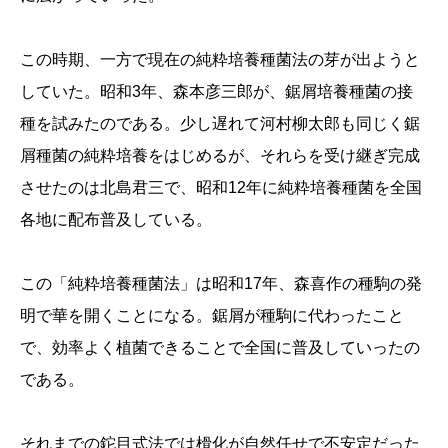
この時期、一方で現在の純粋培養種菌法の芽が出ようと
していた。昭和3年、森本彦三郎が、鋸屑培養種菌の接
種を試みたのである。少し遅れて河村柳太郎も同じく鋸
屑種菌の純粋培養をはじめるが、それらを受け継ぎ完成
させたのは北島君三で、昭和12年に純粋培養種菌を全国
各地に配布普及している。
この「純粋培養種菌法」は昭和17年、森喜作の種駒の発
明で華を開くことになる。鋸屑が種駒に代わったこと
で、効率よく植菌できることで全国に普及していったの
である。
それまでの鉈目式法では榾化が自然任せで不安定だった