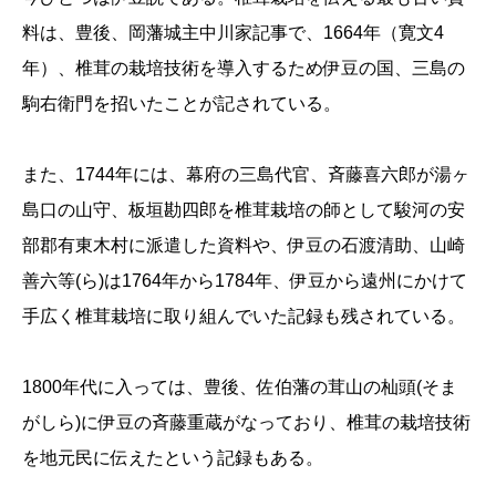
料は、豊後、岡藩城主中川家記事で、1664年（寛文4
年）、椎茸の栽培技術を導入するため伊豆の国、三島の
駒右衛門を招いたことが記されている。
また、1744年には、幕府の三島代官、斉藤喜六郎が湯ヶ
島口の山守、板垣勘四郎を椎茸栽培の師として駿河の安
部郡有東木村に派遣した資料や、伊豆の石渡清助、山崎
善六等(ら)は1764年から1784年、伊豆から遠州にかけて
手広く椎茸栽培に取り組んでいた記録も残されている。
1800年代に入っては、豊後、佐伯藩の茸山の杣頭(そま
がしら)に伊豆の斉藤重蔵がなっており、椎茸の栽培技術
を地元民に伝えたという記録もある。