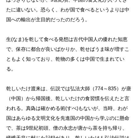
たに違いない。恐らく、わが国で食べるというよりは中
国への輸出が主目的だったのだろう。
生(なま)を乾して食べる発想は古代中国人の優れた知恵
で、保存に都合が良いばかりか、乾せばうま味が増すこ
ともよく知っており、乾物の多くは中国で生まれてい
る。
乾しいたけ渡来は、伝説では弘法大師（774～835）が唐
（中国）から帰国後、乾しいたけの食習慣を伝えたと言
われる。真偽は確かめる術(すべ)もないが、当時、わが
国はあらゆる文明文化を先進国の中国から学ぶのに懸命
で、茶は9世紀初頭、僧の永忠が唐から茶を持ち帰り、
嵯峨天皇に献じた記録があり、乾しいたけも弘法伝説は