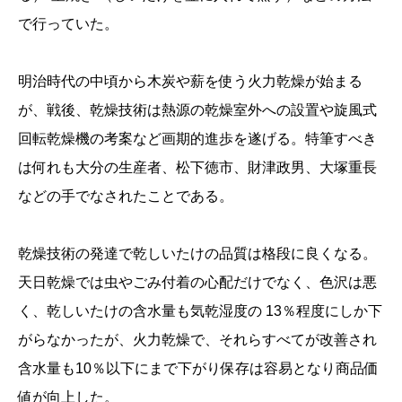
で行っていた。
明治時代の中頃から木炭や薪を使う火力乾燥が始まる
が、戦後、乾燥技術は熱源の乾燥室外への設置や旋風式
回転乾燥機の考案など画期的進歩を遂げる。特筆すべき
は何れも大分の生産者、松下徳市、財津政男、大塚重長
などの手でなされたことである。
乾燥技術の発達で乾しいたけの品質は格段に良くなる。
天日乾燥では虫やごみ付着の心配だけでなく、色沢は悪
く、乾しいたけの含水量も気乾湿度の 13％程度にしか下
がらなかったが、火力乾燥で、それらすべてが改善され
含水量も10％以下にまで下がり保存は容易となり商品価
値が向上した。