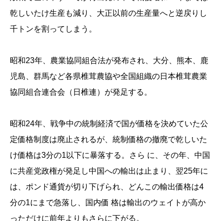
乾しいたけ生産も減り、大正以前の生産量へと逆戻りし
千トンを割ってしまう。
昭和23年、農業協同組合法が発布され、大分、熊本、鹿
児島、群馬など各県椎茸農協や全国組織の日本椎茸農業
協同組合連合会（日椎連）が発足する。
昭和24年、戦争中の統制経済で国が価格を決めていた公
定価格制度は廃止されるが、統制価格の撤廃で乾しいた
け価格は3分の1以下に暴落する。さら に、その年、中国
に共産党政権が発足し中国への輸出は止まり、翌25年に
は、ポンド通貨が切り下げられ、どんこの輸出価格は4
分の1にまで急落し、国内価 格は輸出のウェイトが高か
っただけに前年よりもさらに下がる。