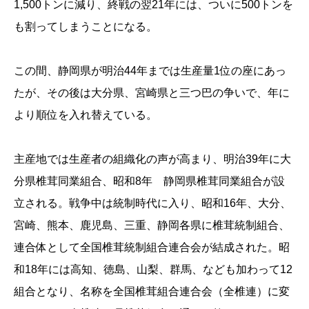
1,500トンに減り、終戦の翌21年には、ついに500トンを
も割ってしまうことになる。
この間、静岡県が明治44年までは生産量1位の座にあっ
たが、その後は大分県、宮崎県と三つ巴の争いで、年に
より順位を入れ替えている。
主産地では生産者の組織化の声が高まり、明治39年に大
分県椎茸同業組合、昭和8年 静岡県椎茸同業組合が設
立される。戦争中は統制時代に入り、昭和16年、大分、
宮崎、熊本、鹿児島、三重、静岡各県に椎茸統制組合、
連合体として全国椎茸統制組合連合会が結成された。昭
和18年には高知、徳島、山梨、群馬、なども加わって12
組合となり、名称を全国椎茸組合連合会（全椎連）に変