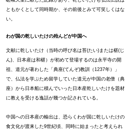
ともかくとして同時期か、その前後とみて可笑しくはな
い。
わが国の乾しいたけの殆んどが中国へ
文献に乾しいたけ（当時の呼び名は苔(たい)または椹(じ
ん)、日本産は和椹）が初めて登場するのは永平寺の開
祖、道元が著わした「典座(てんぞ)教訓（1237年）」
で、仏法を学ぶため留学していた道元が中国の老僧（典
座）から日本船に積んでいった日本産乾しいたけを題材
に教えを受ける逸話が幾つか記されている。
中国への日本産の輸出は、恐らくわが国に乾しいたけの
食文化が渡来した9世紀頃、同時に始まったと考えられ