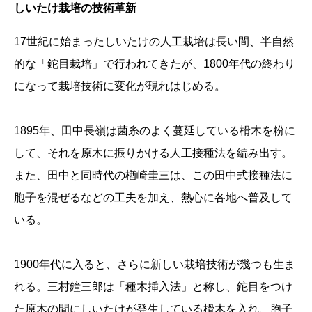
しいたけ栽培の技術革新
17世紀に始まったしいたけの人工栽培は長い間、半自然
的な「鉈目栽培」で行われてきたが、1800年代の終わり
になって栽培技術に変化が現れはじめる。
1895年、田中長嶺は菌糸のよく蔓延している榾木を粉に
して、それを原木に振りかける人工接種法を編み出す。
また、田中と同時代の楢崎圭三は、この田中式接種法に
胞子を混ぜるなどの工夫を加え、熱心に各地へ普及して
いる。
1900年代に入ると、さらに新しい栽培技術が幾つも生ま
れる。三村鐘三郎は「種木挿入法」と称し、鉈目をつけ
た原木の間にしいたけが発生している榾木を入れ、胞子