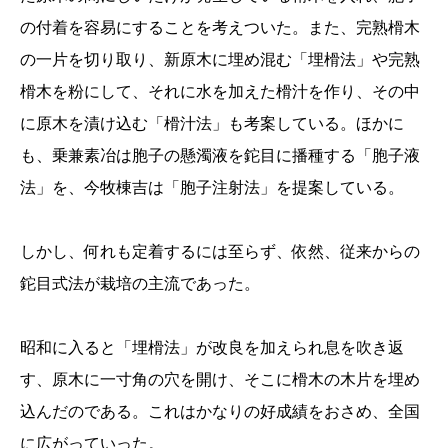
の付着を容易にすることを考えついた。また、完熟榾木
の一片を切り取り、新原木に埋め混む「埋榾法」や完熟
榾木を粉にして、それに水を加えた榾汁を作り、その中
に原木を漬け込む「榾汁法」も考案している。ほかに
も、乗兼素冶は胞子の懸濁液を鉈目に播種する「胞子液
法」を、今牧棟吉は「胞子注射法」を提案している。
しかし、何れも定着するには至らず、依然、従来からの
鉈目式法が栽培の主流であった。
昭和に入ると「埋榾法」が改良を加えられ息を吹き返
す、原木に一寸角の穴を開け、そこに榾木の木片を埋め
込んだのである。これはかなりの好成績をおさめ、全国
に広がっていった。