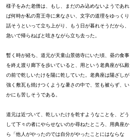
様子をみた老僧は、もし、まだのみ込めないようであれ
ば何時か私の育王寺に来なさい、文字の道理をゆっくり
話そうといって立ち上がり、もう日が暮れそうだから、
急いで帰らねばと呟きながら立ち去った。
暫く時が経ち、道元が天童山景徳寺にいた頃、昼の食事
を終え渡り廊下を歩いていると、用という老典座が仏殿
の前で乾しいたけを陽に乾していた。老典座は陽ざしが
強く敷瓦も焼けつくような暑さの中で、笠も被らず、い
かにも苦しそうである。
道元は近づいて、乾しいたけを乾すようなことを、どう
して下々の者にやらせないのか尋ねたところ、用典座か
ら「他人がやったのでは自分がやったことにはならな