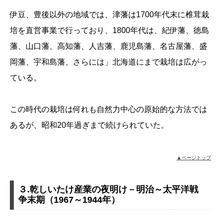
伊豆、豊後以外の地域では、津藩は1700年代末に椎茸栽
培を直営事業で行っており、1800年代は、紀伊藩、徳島
藩、山口藩、高知藩、人吉藩、鹿児島藩、名古屋藩、盛
岡藩、宇和島藩、さらには」北海道にまで栽培は広がっ
ている。
この時代の栽培は何れも自然力中心の原始的な方法では
あるが、昭和20年過ぎまで続けられていた。
▲ページトップ
３.乾しいたけ産業の夜明け－明治～太平洋戦
争末期（1967～1944年）