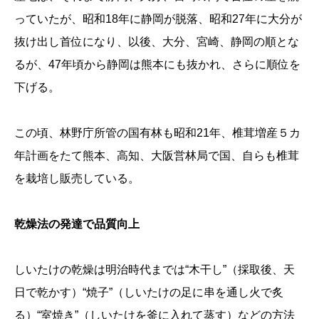
っていたが、昭和18年に静岡が脱落、昭和27年に大分が
抜け出し首位になり、以後、大分、宮崎、静岡の順とな
るが、47年頃から静岡は熊本にも抜かれ、さらに順位を
下げる。
この頃、林野庁所管の国有林も昭和21年、椎茸増産５カ
年計画をたて熊本、高知、大阪営林局で国、自らも椎茸
を栽培し販売している。
乾燥法の発達で品質向上
しいたけの乾燥は明治時代までは“木干し”（採取後、天
日で乾かす）“焼子”（しいたけの足に串を通し火で炙
る）“室焼き”（しいたけを釜に入れて蒸す）などの方法