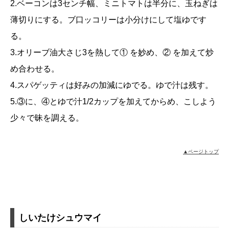
2.ベーコンは3センチ幅、ミニトマトは半分に、玉ねぎは
薄切りにする。ブ口ッコリーは小分けにして塩ゆです
る。
3.オリーブ油大さじ3を熱して① を妙め、② を加えて炒
め合わせる。
4.スパゲッティは好みの加減にゆでる。ゆで汁は残す。
5.③に、④とゆで汁1/2カップを加えてからめ、こしよう
少々で昧を調える。
▲ページトップ
しいたけシュウマイ