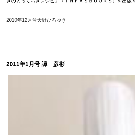
きのとっておきレシピ』（ＩＮＦＡＳＢＯＯＫＳ）を出版
2010年12月号天野ひろゆき
2011年1月号 譚 彦彬